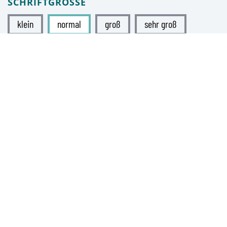
SCHRIFTGRÖSSE
klein
normal
groß
sehr groß
KONTRAST
normal
hoch
FARBEN
Tagmodus
Nachtmodus
STADT RIETBERG
Rügenstraße 1
33397 Rietberg
Tel.:
(05244) 986-0