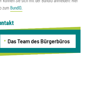
er können Sie sich mit der BundID anmelden! Hier
fo zum
BundID.
ontakt
Das Team des Bürgerbüros