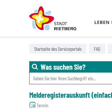
LEBEN 
Zu den Tools für Barrierefreiheit
Zum Hauptinhalt
Startseite des Serviceportals
FAQ
Was suchen Sie?
Melderegisterauskunft (einfac
Termin