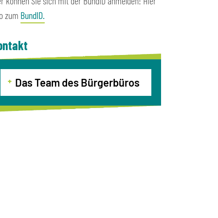
er können Sie sich mit der BundID anmelden! Hier
fo zum
BundID.
ontakt
Das Team des Bürgerbüros