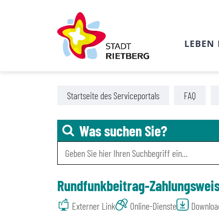
LEBEN 
Zu den Tools für Barrierefreiheit
Zum Hauptinhalt
Startseite des Serviceportals
FAQ
Was suchen Sie?
Rundfunkbeitrag-Zahlungswei
Externer Link
Online-Dienste
Downloa