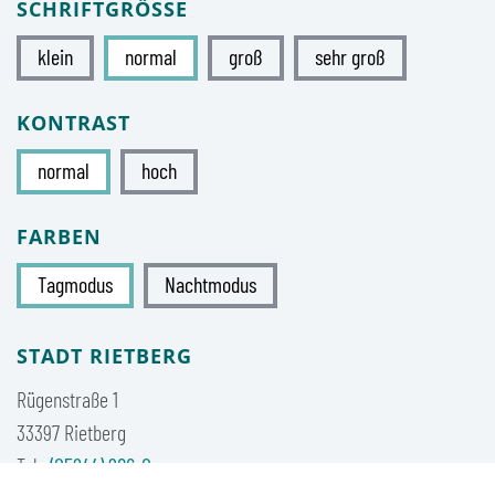
SCHRIFTGRÖSSE
klein
normal
groß
sehr groß
KONTRAST
normal
hoch
FARBEN
Tagmodus
Nachtmodus
STADT RIETBERG
Rügenstraße 1
33397 Rietberg
Tel.:
(05244) 986-0