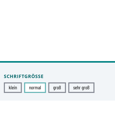
SCHRIFTGRÖSSE
klein
normal
groß
sehr groß
KONTRAST
normal
hoch