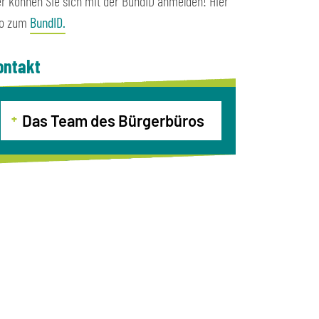
er können Sie sich mit der BundID anmelden! Hier
fo zum
BundID.
ontakt
Das Team des Bürgerbüros