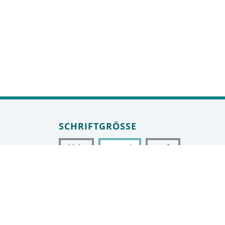
SCHRIFTGRÖSSE
klein
normal
groß
sehr groß
KONTRAST
normal
hoch