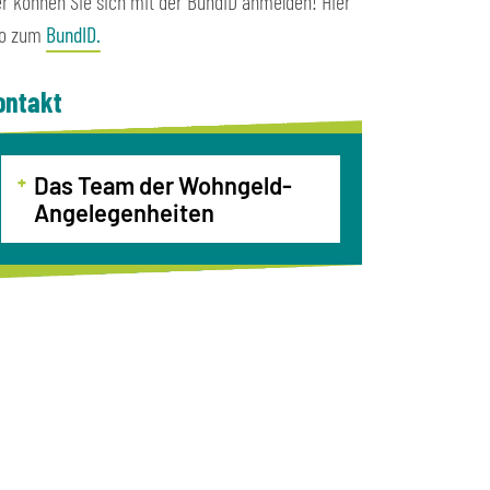
er können Sie sich mit der BundID anmelden! Hier
fo zum
BundID.
ontakt
Das Team der Wohngeld-
Angelegenheiten